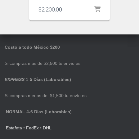
$
2,200.00
Costo a todo México $200
Si compras más de $2,500 tu envío es:
EXPRESS
1-5 Días (Laborables)
Si compras menos de $1,500 tu envío es:
NORMAL 4-6 Días (Laborables)
Estafeta
•
FedEx
•
DHL