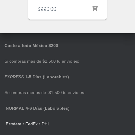
$
990.00
Costo a todo México $200
Si compras más de $2,500 tu envío es:
EXPRESS
1-5 Días (Laborables)
Si compras menos de $1,500 tu envío es:
NORMAL 4-6 Días (Laborables)
Estafeta
•
FedEx
•
DHL