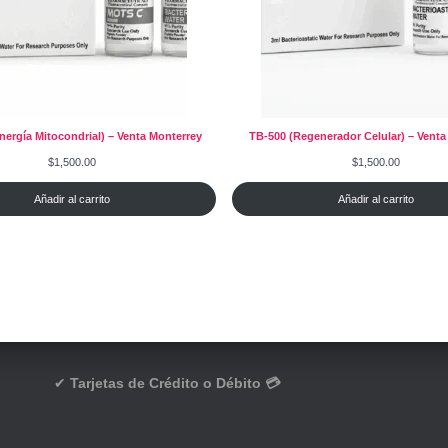
ergía Mitocondrial) – Venta Monterrey
TB-500 (Regenerador Celular) – Venta
$
1,500.00
$
1,500.00
Añadir al carrito
Añadir al carrito
✔
Tarjetas de Crédito o Débito 💳