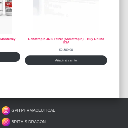
 Monterrey
Genotropin 36 iu Pfizer (Somatropin) – Buy Online
USA
$
2,300.00
Añadir al carrito
GPH PHRMACEUTICAL
BRITHIS DRAGON