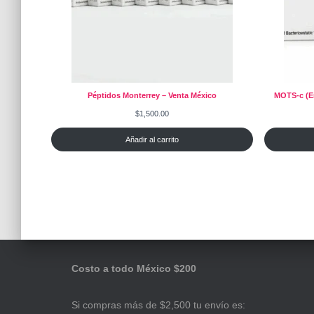
Péptidos Monterrey – Venta México
MOTS-c (En
$
1,500.00
Añadir al carrito
Costo a todo México $200
Si compras más de $2,500 tu envío es: