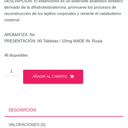
DESCRIPCIÓN:
El estanozolol es un esteroide anabólico sintético
derivado de la dihidrotestosterona, promueve los procesos de
reconstrucción de los tejidos corporales y revierte el catabolismo
corporal.
AROMATIZA:
No
PRESENTACIÓN:
80 Tabletas / 10mg
MADE IN:
Rusia
48 disponibles
Estanozolol
-
AÑADIR AL CARRITO
Gph
Pharmaceuticals
cantidad
DESCRIPCIÓN
VALORACIONES (0)