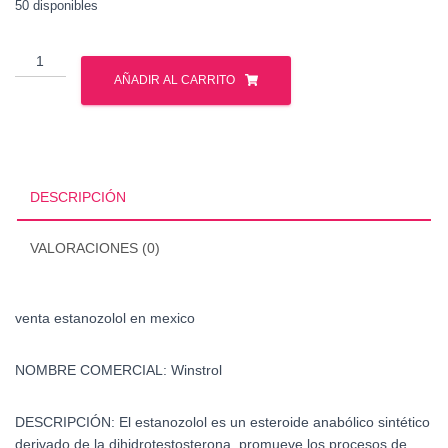
50 disponibles
venta
estanozolol
AÑADIR AL CARRITO
en
mexico
cantidad
DESCRIPCIÓN
VALORACIONES (0)
venta estanozolol en mexico
NOMBRE COMERCIAL:
Winstrol
DESCRIPCIÓN:
El estanozolol es un esteroide anabólico sintético
derivado de la dihidrotestosterona, promueve los procesos de