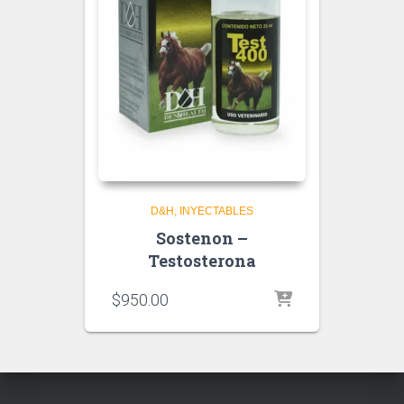
D&H
INYECTABLES
Sostenon –
Testosterona
$
950.00