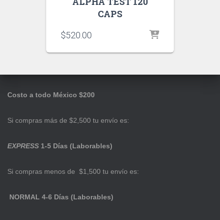
ALPHA TEST 120
CAPS
$
520.00
Costo a todo México $200
Si compras más de $2,500 tu envío es:
EXPRESS
1-5 Días (Laborables)
Si compras menos de $1,500 tu envío es:
NORMAL 4-6 Días (Laborables)