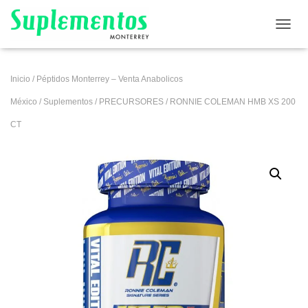
CAMB
Inicio
/
Péptidos Monterrey – Venta Anabolicos
México
/
Suplementos
/
PRECURSORES
/ RONNIE COLEMAN HMB XS 200
CT