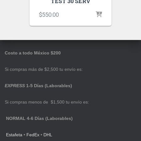
TEST 30 SERV
$
550.00
Costo a todo México $200
Si compras más de $2,500 tu envío es:
EXPRESS
1-5 Días (Laborables)
Si compras menos de $1,500 tu envío es:
NORMAL 4-6 Días (Laborables)
Estafeta
•
FedEx
•
DHL