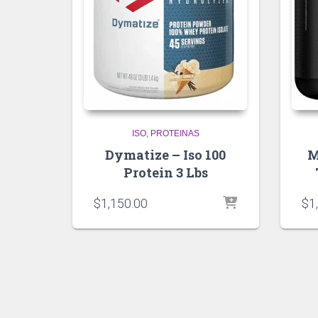
ISO
PROTEINAS
Dymatize – Iso 100
M
Protein 3 Lbs
$
1,150.00
$
1