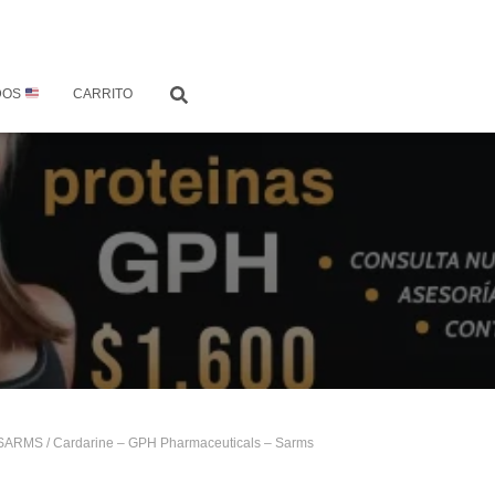
DOS
CARRITO
SARMS
/ Cardarine – GPH Pharmaceuticals – Sarms