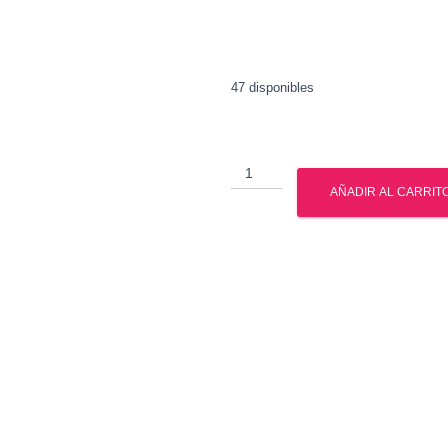
47 disponibles
Cardarine
-
AÑADIR AL CARRIT
GPH
Pharmaceuticals
-
Sarms
cantidad