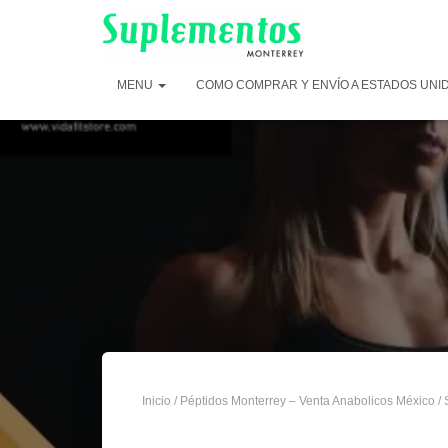
MENU
COMO COMPRAR Y ENVÍO A ESTADOS UNI
Inicio
/
Péptidos Monterrey – Venta Anabolicos México
/