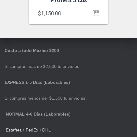
Protein 3 Lbs
$
1,150.00
Costo a todo México $200
Si compras más de $2,500 tu envío es:
EXPRESS
1-5 Días (Laborables)
Si compras menos de $1,500 tu envío es:
NORMAL 4-6 Días (Laborables)
Estafeta
•
FedEx
•
DHL