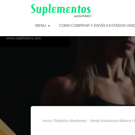
MENU
COMO COMPRAR Y ENVÍO A ESTADOS UNI
Inicio
/
Péptidos Monterrey – Venta Anabolicos México
/