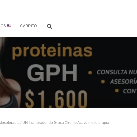
DOS
CARRITO
Mesoterapia
/ UN Incinerador de Grasa Xtreme Active mesoterapia