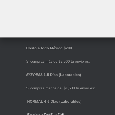
Costo a todo México $200
Si compras más de $2,500 tu envío es:
EXPRESS
1-5 Días (Laborables)
Si compras menos de $1,500 tu envío es:
NORMAL 4-6 Días (Laborables)
Estafeta
•
FedEx
•
DHL