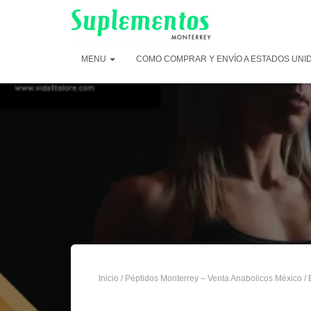
MENU
COMO COMPRAR Y ENVÍO A ESTADOS UNI
Inicio
/
Péptidos Monterrey – Venta Anabolicos México
/