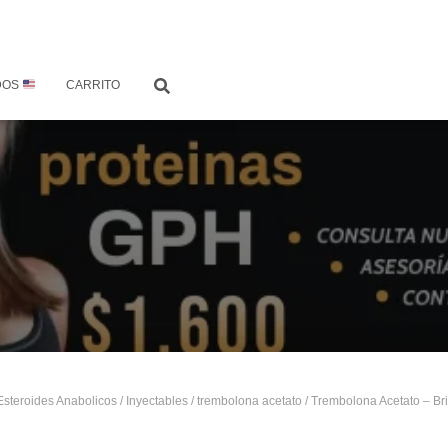
DOS
CARRITO
Esteroides Anabolicos
/
Inyectables
/
trembolona acetato
/ Trembolona Acetato – Br