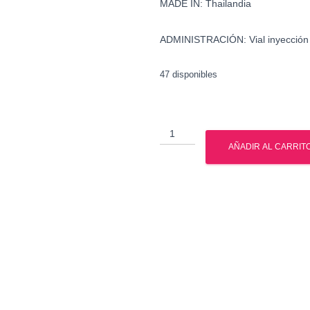
MADE IN: Thailandia
ADMINISTRACIÓN: Vial inyección
47 disponibles
Trembolona
Acetato
AÑADIR AL CARRIT
-
British
Dragon
cantidad