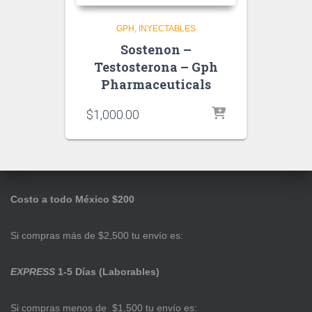
GPH
INYECTABLES
Sostenon –
Testosterona – Gph
Pharmaceuticals
$
1,000.00
Costo a todo México $200
Si compras más de $2,500 tu envío es:
EXPRESS
1-5 Días (Laborables)
Si compras menos de $1,500 tu envío es: