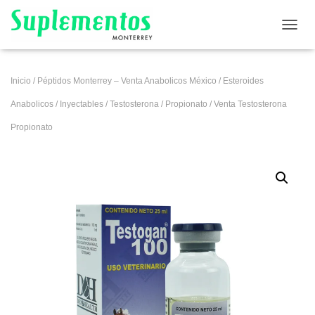
CAMB
Inicio
/
Péptidos Monterrey – Venta Anabolicos México
/
Esteroides
Anabolicos
/
Inyectables
/
Testosterona
/
Propionato
/ Venta Testosterona
Propionato