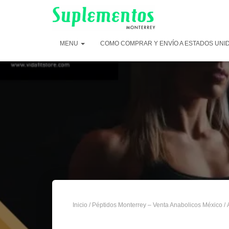
MENU
COMO COMPRAR Y ENVÍO A ESTADOS UNI
Inicio
/
Péptidos Monterrey – Venta Anabolicos México
/