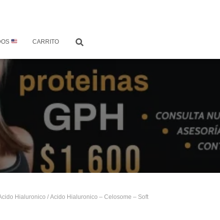
DOS
CARRITO
Acido Hialuronico
/ Acido Hialuronico – Celosome – Soft