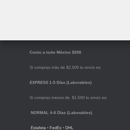
Costo a todo México $200
Si compras más de $2,500 tu envío es:
EXPRESS
1-5 Días (Laborables)
Si compras menos de $1,500 tu envío es:
NORMAL 4-6 Días (Laborables)
Estafeta
•
FedEx
•
DHL