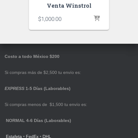
Venta Winstrol
$
1,000.00
Costo a todo México $200
Si compras más de $2,500 tu envío es:
EXPRESS
1-5 Días (Laborables)
Si compras menos de $1,500 tu envío es:
NORMAL 4-6 Días (Laborables)
Estafeta
•
FedEx
•
DHL