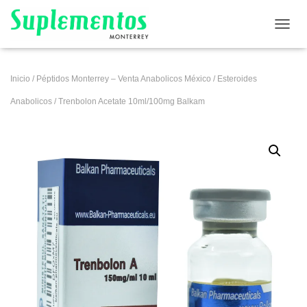
CAMB
Inicio
/
Péptidos Monterrey – Venta Anabolicos México
/
Esteroides
Anabolicos
/ Trenbolon Acetate 10ml/100mg Balkam