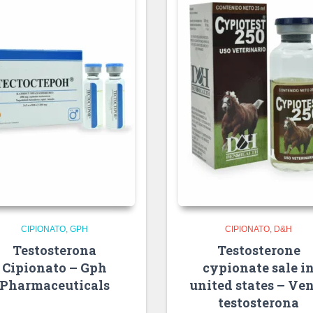
CIPIONATO
GPH
CIPIONATO
D&H
Testosterona
Testosterone
Cipionato – Gph
cypionate sale i
Pharmaceuticals
united states – Ve
testosterona