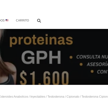
DOS
CARRITO
Esteroides Anabolicos
/
Inyectables
/
Testosterona
/
Cipionato
/ Testosterona Cipion