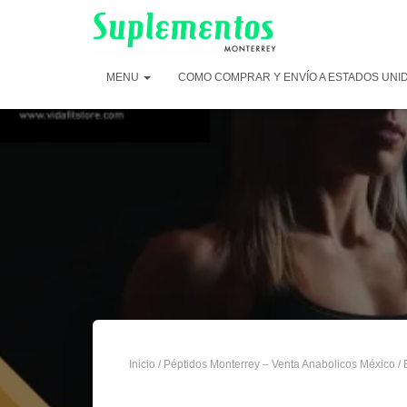
MENU
COMO COMPRAR Y ENVÍO A ESTADOS UNI
Inicio
/
Péptidos Monterrey – Venta Anabolicos México
/