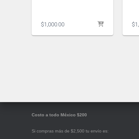
$
1,000.00
$
1
Costo a todo México $200
Si compras más de $2,500 tu envío es: