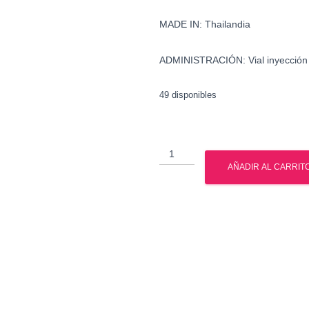
MADE IN:
Thailandia
ADMINISTRACIÓN:
Vial inyección
49 disponibles
Testosterona
Cipionato
AÑADIR AL CARRIT
-
British
Dragon
cantidad