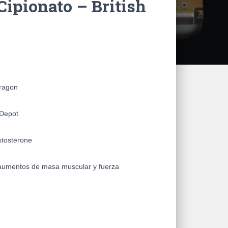
Cipionato – British
Dragon
 Depot
stosterone
aumentos de masa muscular y fuerza