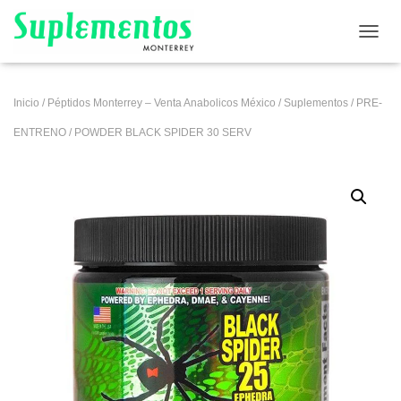
CAMB
Inicio
/
Péptidos Monterrey – Venta Anabolicos México
/
Suplementos
/
PRE-
ENTRENO
/ POWDER BLACK SPIDER 30 SERV