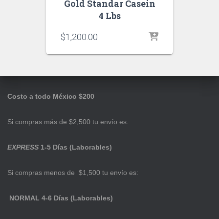
Gold Standar Casein
4 Lbs
$
1,200.00
Costo a todo México $200
Si compras más de $2,500 tu envío es:
EXPRESS
1-5 Días (Laborables)
Si compras menos de $1,500 tu envío es:
NORMAL 4-6 Días (Laborables)