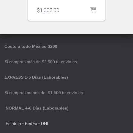
$
1,000.00
Costo a todo México $200
Si compras más de $2,500 tu envío es:
EXPRESS
1-5 Días (Laborables)
Si compras menos de $1,500 tu envío es:
NORMAL 4-6 Días (Laborables)
Estafeta
•
FedEx
•
DHL