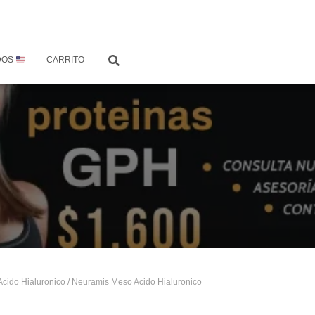
DOS
CARRITO
Acido Hialuronico
/ Neuramis Meso Acido Hialuronico