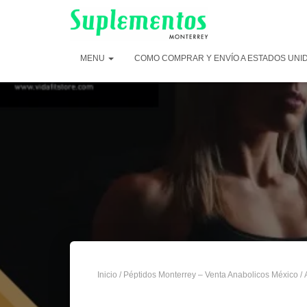
MENU
COMO COMPRAR Y ENVÍO A ESTADOS UNI
Inicio
/
Péptidos Monterrey – Venta Anabolicos México
/