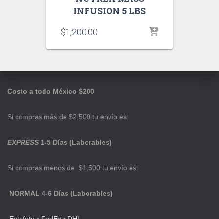
INFUSION 5 LBS
$
1,200.00
Costo a todo México $200
Si compras más de $2,500 tu envío es:
EXPRESS
1-5 Días (Laborables)
Si compras menos de $1,500 tu envío es:
NORMAL 4-6 Días (Laborables)
Estafeta
•
FedEx
•
DHL