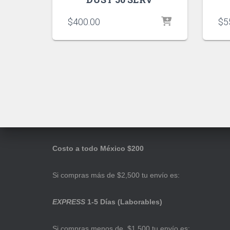
$
400.00
$
5
Costo a todo México $200
Si compras más de $2,500 tu envío es:
EXPRESS
1-5 Días (Laborables)
Si compras menos de $1,500 tu envío es: