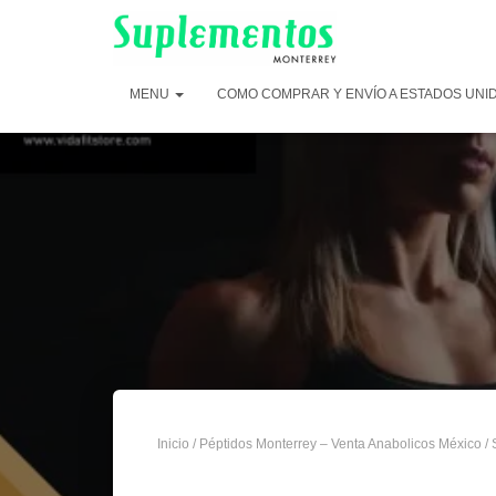
MENU
COMO COMPRAR Y ENVÍO A ESTADOS UNI
Inicio
/
Péptidos Monterrey – Venta Anabolicos México
/