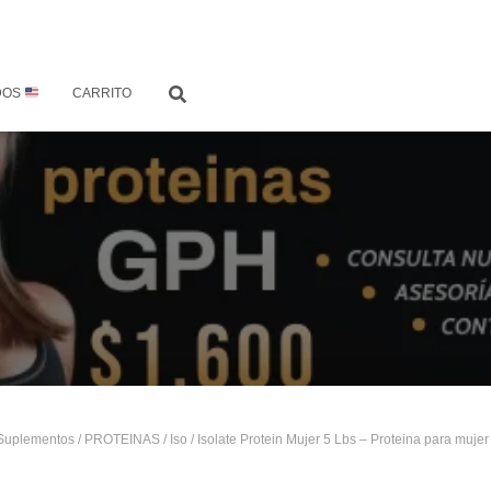
DOS
CARRITO
Suplementos
/
PROTEINAS
/
Iso
/ Isolate Protein Mujer 5 Lbs – Proteina para mujer