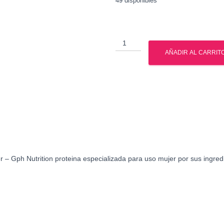
49 disponibles
Isolate
Protein
AÑADIR AL CARRIT
Mujer
5
Lbs
-
Proteina
para
mujer
-
Gph
r – Gph Nutrition proteina especializada para uso mujer por sus ingredie
Nutrition
cantidad