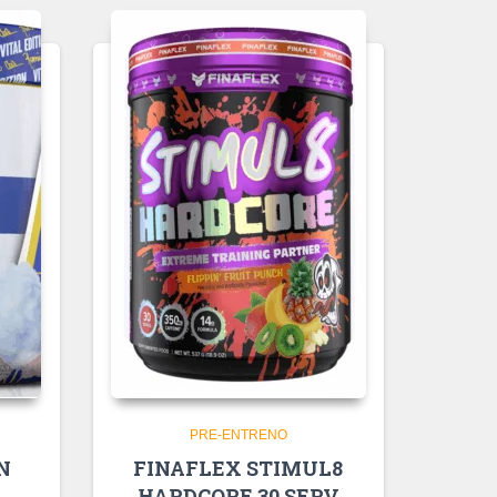
PRE-ENTRENO
N
FINAFLEX STIMUL8
HARDCORE 30 SERV