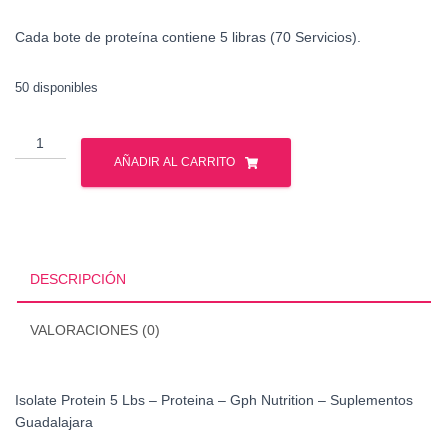
Cada bote de proteína contiene 5 libras (70 Servicios).
50 disponibles
Isolate
Protein
AÑADIR AL CARRITO
5
Lbs
-
Proteina
-
DESCRIPCIÓN
Gph
Nutrition
VALORACIONES (0)
cantidad
Isolate Protein 5 Lbs – Proteina – Gph Nutrition – Suplementos
Guadalajara