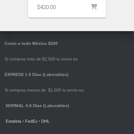
$
420.00
Costo a todo México $200
Si compras más de $2,500 tu envío es:
EXPRESS
1-5 Días (Laborables)
Si compras menos de $1,500 tu envío es:
NORMAL 4-6 Días (Laborables)
Estafeta
•
FedEx
•
DHL