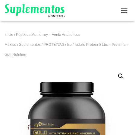
CAMB
Inicio
/
Péptidos Monterrey – Venta Anabolicos
México
/
Suplementos
/
PROTEINAS
/
Iso
/ Isolate Protein 5 Lbs – Proteina –
Gph Nutrition