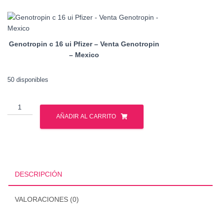
Genotropin c 16 ui Pfizer – Venta Genotropin
– Mexico
50 disponibles
Genotropin
c
AÑADIR AL CARRITO
16
ui
Pfizer
cantidad
DESCRIPCIÓN
VALORACIONES (0)