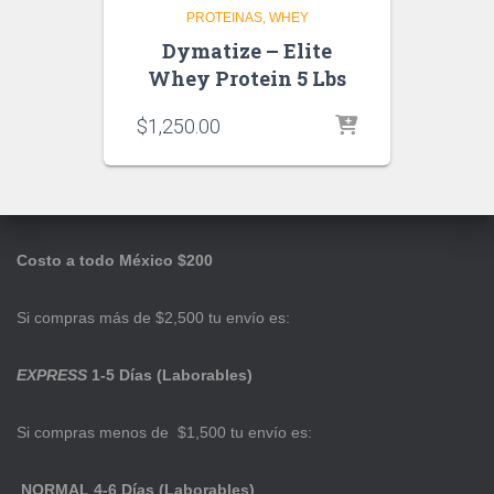
PROTEINAS
WHEY
Dymatize – Elite
Whey Protein 5 Lbs
$
1,250.00
Costo a todo México $200
Si compras más de $2,500 tu envío es:
EXPRESS
1-5 Días (Laborables)
Si compras menos de $1,500 tu envío es:
NORMAL 4-6 Días (Laborables)