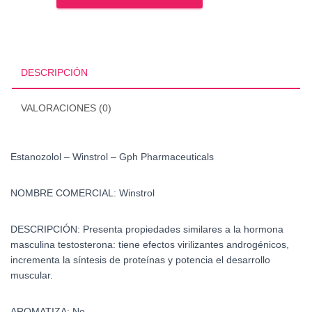
Winstrol
-
Gph
Pharmaceuticals
cantidad
DESCRIPCIÓN
VALORACIONES (0)
Estanozolol – Winstrol – Gph Pharmaceuticals
NOMBRE COMERCIAL:
Winstrol
DESCRIPCIÓN:
Presenta propiedades similares a la hormona
masculina testosterona: tiene efectos virilizantes androgénicos,
incrementa la síntesis de proteínas y potencia el desarrollo
muscular.
AROMATIZA:
No