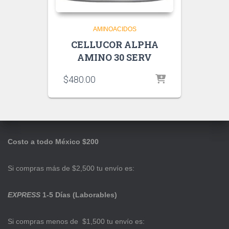
AMINOACIDOS
CELLUCOR ALPHA
AMINO 30 SERV
$
480.00
Costo a todo México $200
Si compras más de $2,500 tu envío es:
EXPRESS
1-5 Días (Laborables)
Si compras menos de $1,500 tu envío es: