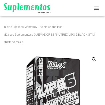
CAMB
Inicio
/
Péptidos Monterrey – Venta Anabolicos
México
/
Suplementos
/
QUEMADORES
/ NUTREX LIPO 6 BLACK STIM
FREE 60 CAPS