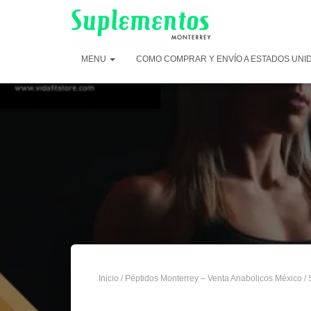
MENU
COMO COMPRAR Y ENVÍO A ESTADOS UNI
Inicio
/
Péptidos Monterrey – Venta Anabolicos México
/