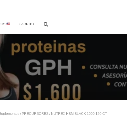
DOS
CARRITO
Suplementos
/
PRECURSORES
/ NUTREX HBM BLACK 1000 120 CT