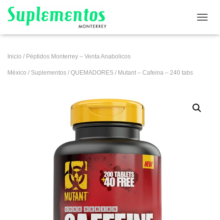
CAMB
Inicio
/
Péptidos Monterrey – Venta Anabolicos
México
/
Suplementos
/
QUEMADORES
/ Mutant – Cafeina – 240 tabs