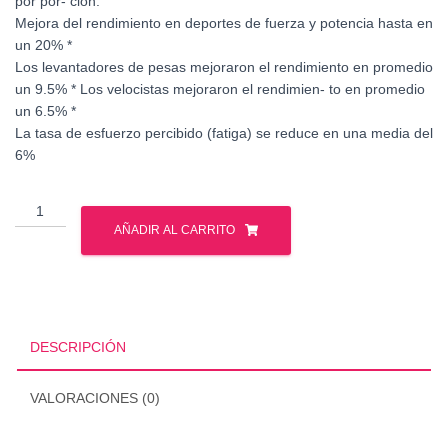
por por- ción.
Mejora del rendimiento en deportes de fuerza y potencia hasta en
un 20% *
Los levantadores de pesas mejoraron el rendimiento en promedio
un 9.5% * Los velocistas mejoraron el rendimien- to en promedio
un 6.5% *
La tasa de esfuerzo percibido (fatiga) se reduce en una media del
6%
Mutant
-
AÑADIR AL CARRITO
Cafeina
-
240
tabs
cantidad
DESCRIPCIÓN
VALORACIONES (0)