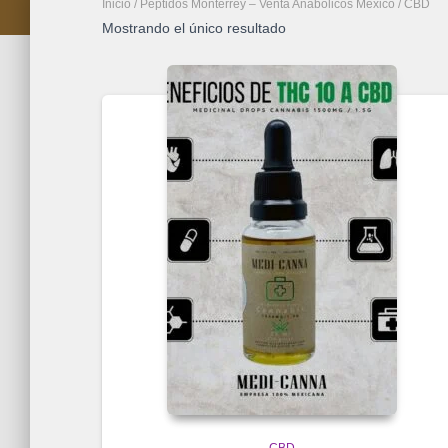
Inicio
/
Péptidos Monterrey – Venta Anabolicos México
/ CBD
Mostrando el único resultado
CBD