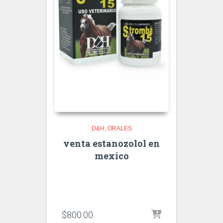
D&H
ORALES
venta estanozolol en
mexico
$
800.00