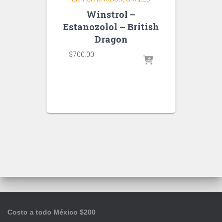
Winstrol –
Estanozolol – British
Dragon
$
700.00
Costo a todo México $200