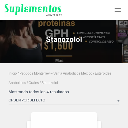
CAMB
Stanozolol
Inicio
/
Péptidos Monterrey – Venta Anabolicos México
/
Esteroides
Anabolicos
/
Orales
/ Stanozolol
Mostrando todos los 4 resultados