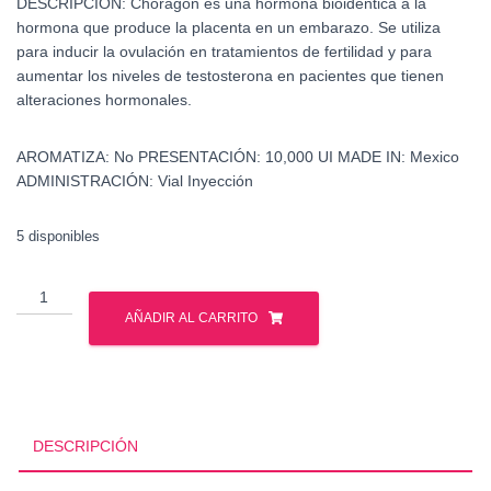
DESCRIPCIÓN:
Choragon es una hormona bioidéntica a la
hormona que produce la placenta en un embarazo. Se utiliza
para inducir la ovulación en tratamientos de fertilidad y para
aumentar los niveles de testosterona en pacientes que tienen
alteraciones hormonales.
AROMATIZA:
No
PRESENTACIÓN:
10,000 UI
MADE IN:
Mexico
ADMINISTRACIÓN:
Vial Inyección
5 disponibles
Gonadotropina
Corionica
AÑADIR AL CARRITO
-
Choragon
cantidad
DESCRIPCIÓN