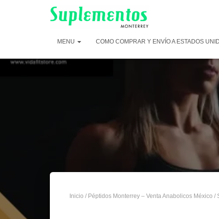
MENU
COMO COMPRAR Y ENVÍO A ESTADOS UNI
Inicio
/
Péptidos Monterrey – Venta Anabolicos México
/