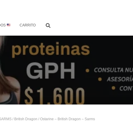
DOS
CARRITO
SARMS
/
British Dragon
/ Ostarine – British Dragon – Sarms